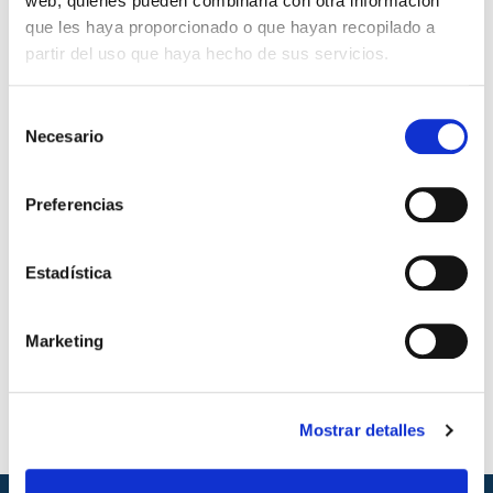
web, quienes pueden combinarla con otra información
que les haya proporcionado o que hayan recopilado a
Cables fotovoltaicos
partir del uso que haya hecho de sus servicios.
Selección
Necesario
de
consentimiento
Preferencias
Estadística
Vehículo eléctrico
Marketing
Mostrar detalles