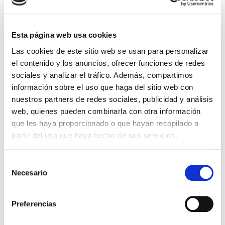
mantenimiento de unos estándares de calidad en el
encuentro entre el museo y sus visitantes es esencial
para su desarrollo como organizaciones y para
Esta página web usa cookies
suscitar en los visitantes sensaciones, conocimiento y
Las cookies de este sitio web se usan para personalizar
experiencias.
el contenido y los anuncios, ofrecer funciones de redes
sociales y analizar el tráfico. Además, compartimos
La
norma UNE 302002:2018; Museos. Requisitos para
información sobre el uso que haga del sitio web con
la prestación del servicio de visitas
, establece un
nuestros partners de redes sociales, publicidad y análisis
referente común orientado a la mejora de la calidad de
web, quienes pueden combinarla con otra información
los museos y ayuda en la confección de una óptima
que les haya proporcionado o que hayan recopilado a
experiencia de visita.
partir del uso que haya hecho de sus servicios.
Turismo Cultural
Turismo Industrial
Selección
Necesario
de
El turismo industrial aúna experiencias auténticas, ocio
consentimiento
y cultura; promueve la revalorización del patrimonio
industrial y la implicación de empresas en activo en el
Preferencias
sector turístico.