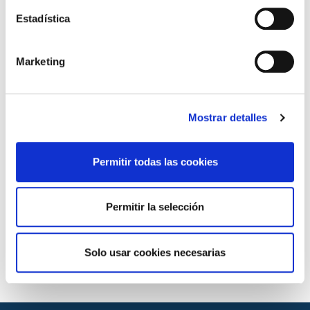
Poliestireno Extruido
Estadística
Lana mineral
Poliuretano proyectado
Marketing
Productos que aplica
Mostrar detalles
Productos Aislantes térmicos
Normas de ensayo
Permitir todas las cookies
UNE-EN 1609:2013 / ISO 29767:2019
UNE-EN 12086:2013 / ISO 12572:2016
Permitir la selección
UNE-EN 13469:2015
UNE-EN 12087:2013 / ISO 16535:2019
UNE-EN 12088:2013 / ISO 16536:2019
Solo usar cookies necesarias