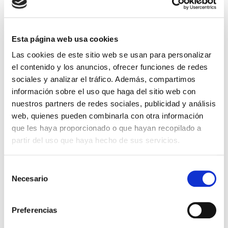
y largo plazo y el ensayo de absorción de agua por
difusión.
Esta página web usa cookies
Por otra parte, el vapor de agua sí que puede
difundirse a través de los productos aislantes térmicos
Las cookies de este sitio web se usan para personalizar
cuando entre ambos lados del material se establece un
el contenido y los anuncios, ofrecer funciones de redes
gradiente de humedad relativa. De igual manera esa
sociales y analizar el tráfico. Además, compartimos
difusión se puede interrumpir mediante el empleo de
información sobre el uso que haga del sitio web con
ciertos revestimientos como papel Kraft que actúan de
nuestros partners de redes sociales, publicidad y análisis
esta manera como barrera de vapor. Por tanto, en
web, quienes pueden combinarla con otra información
aquellas aplicaciones donde es necesario realizar un
que les haya proporcionado o que hayan recopilado a
estudio de condensaciones, por ejemplo, en
partir del uso que haya hecho de sus servicios.
cerramientos verticales es necesario determinar el
factor de resistencia a la difusión del vapor de agua
Selección
(factor MU, µ) del material o la resistencia al vapor de
Necesario
de
agua, Z, del revestimiento.
consentimiento
Materiales aislantes a los que aplica:
Preferencias
Poliestireno Expandido