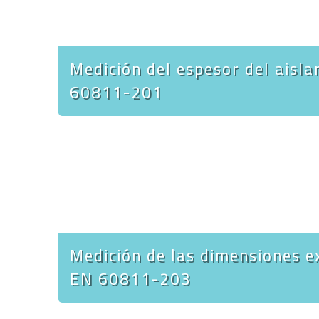
Medición del espesor del aisl
60811-201
Medición de las dimensiones e
EN 60811-203