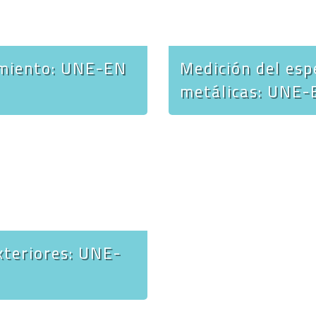
amiento: UNE-EN
Medición del esp
metálicas: UNE
xteriores: UNE-