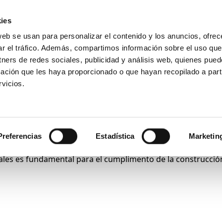
ies
web se usan para personalizar el contenido y los anuncios, ofrec
Introduce
ar el tráfico. Además, compartimos información sobre el uso que
tu
tners de redes sociales, publicidad y análisis web, quienes pue
búsqueda
ación que les haya proporcionado o que hayan recopilado a parti
Ensayos
Productos
Sectores
vicios.
Preferencias
Estadística
Marketin
les es fundamental para el cumplimento de la construcción 