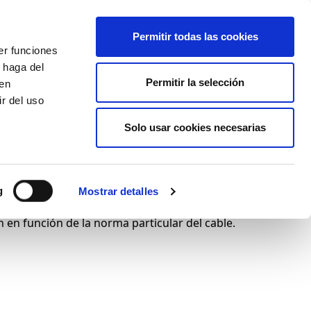
+34 916169710
spanish
english
Permitir todas las cookies
er funciones
Botón
 haga del
Permitir la selección
Buscar
den
r del uso
Actualidad
Solo usar cookies necesarias
g
Mostrar detalles
en función de la norma particular del cable.