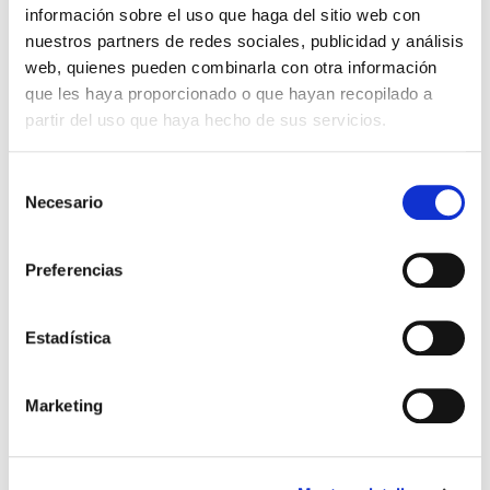
información sobre el uso que haga del sitio web con
nuestros partners de redes sociales, publicidad y análisis
Ensayos
web, quienes pueden combinarla con otra información
que les haya proporcionado o que hayan recopilado a
Índice de fluidez de materiales termoplásticos, en
partir del uso que haya hecho de sus servicios.
masa (MFR).
Contenido en materiales volátiles
Propiedades en tracción
Selección
Necesario
Propiedades en flexión
de
Temperatura de reblandecimiento VICAT (VST)
consentimiento
Densidad aparente. ASTM D1895
Preferencias
Densidad aparente (ISO 60)
Tamaño y distribución de partícula por tamizado
en PVC
Estadística
Tamaño y distribución de partícula por tamizado
en PET
Marketing
Densidad de plásticos no celulares. Método de
inmersión
Contenido en cenizas. Método A: calcinación