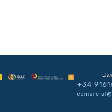
Llá
+34 9161
comercial@