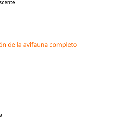
escente
ón de la avifauna completo
a