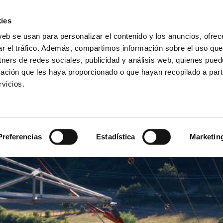
ies
web se usan para personalizar el contenido y los anuncios, ofrec
Introduce
ar el tráfico. Además, compartimos información sobre el uso que
tu
tners de redes sociales, publicidad y análisis web, quienes pue
búsqueda
ación que les haya proporcionado o que hayan recopilado a parti
Ensayos
Productos
Sectores
vicios.
e la avifauna
Preferencias
Estadística
Marketin