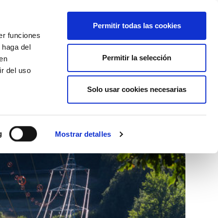
+34 916169710
spanish
english
Permitir todas las cookies
er funciones
Botón
 haga del
Permitir la selección
Buscar
den
r del uso
Actualidad
Solo usar cookies necesarias
g
Mostrar detalles