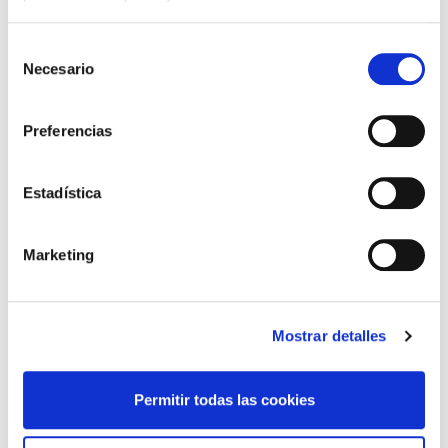
Selección
Necesario
de
Propiedades mecánicas de
consentimiento
sistemas de tubería plástica
Preferencias
Estadística
Marketing
Mostrar detalles
Curvas de regresión
Permitir todas las cookies