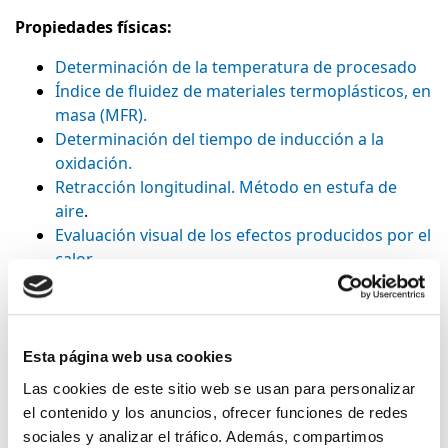
Propiedades físicas:
Determinación de la temperatura de procesado
Índice de fluidez de materiales termoplásticos, en
masa (MFR).
Determinación del tiempo de inducción a la
oxidación.
Retracción longitudinal. Método en estufa de
aire
.
Evaluación visual de los efectos producidos por el
calor
Propiedades Mecánicas
Flexibilidad anular.
Esta página web usa cookies
Resistencia a la presión interna.
Resistencia a choques externos. Método de la
Las cookies de este sitio web se usan para personalizar
esfera de reloj.
el contenido y los anuncios, ofrecer funciones de redes
Coeficiente de fluencia.
sociales y analizar el tráfico. Además, compartimos