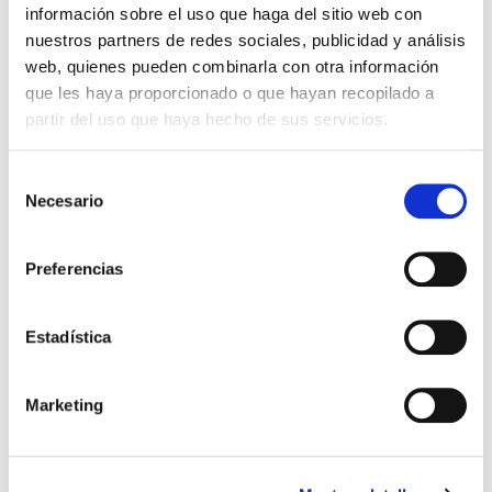
Rigidez anular.
información sobre el uso que haga del sitio web con
nuestros partners de redes sociales, publicidad y análisis
Conducción de agua y saneamiento con
web, quienes pueden combinarla con otra información
presión. EN 12201-1, -2, -3, -5 / ISO 4427
que les haya proporcionado o que hayan recopilado a
partir del uso que haya hecho de sus servicios.
Polietileno (PE):
Selección
Ensayos que le aplican:
Necesario
de
Aptitud al uso:
consentimiento
Preferencias
Estanquidad bajo presión negativa
Resistencia al desgarro bajo fuerza longitudinal
constante
Estadística
Estanquidad con presión hidráulica interior para
conjuntos sometidos a flexión
Resistencia a la tracción y tipo de fallo en
Marketing
probetas soldadas a tope
.
Decohesión de uniones por electrofusión
(DN≥90).