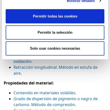
Mostrar detalles
Decohesión de uniones por electrofusión
.
Dimensionales:
Permitir todas las cookies
Determinación de las dimensiones
Permitir la selección
Propiedades físicas
Índice de fluidez de materiales termoplásticos, en
Solo usar cookies necesarias
masa (MFR).
Determinación del tiempo de inducción a la
oxidación.
Retracción longitudinal. Método en estufa de
aire
.
Propiedades del material:
Contenido en materiales volátiles.
Grado de dispersión de pigmento o negro de
carbono. Método de compresión
.