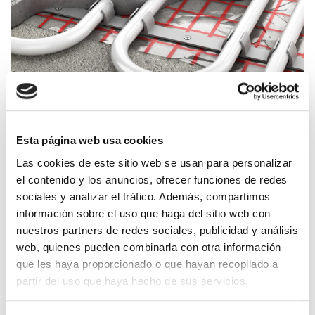
Los
sistemas de calefacción y refrigeración radiante
Esta página web usa cookies
son sistemas de climatización que emplean
Las cookies de este sitio web se usan para personalizar
temperaturas de impulsión moderadas debido a la
el contenido y los anuncios, ofrecer funciones de redes
elevada superficie de emisión por la que el calor o el
sociales y analizar el tráfico. Además, compartimos
frío se transmite. En dichos sistemas se hace circular
información sobre el uso que haga del sitio web con
un fluido caloportador por una red de tubería que va
nuestros partners de redes sociales, publicidad y análisis
embebido en las superficies de las estancias (suelo,
web, quienes pueden combinarla con otra información
pared o techo).
que les haya proporcionado o que hayan recopilado a
partir del uso que haya hecho de sus servicios.
CEISLAB está reconocido por AENOR como laboratorio
de referencia para la concesión y seguimiento de la