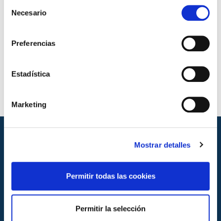
Marca N de AENOR para ensayos de calefacción por
Selección
suelo radiante.
Necesario
de
consentimiento
Ensayos
Preferencias
Emisión térmica
Estadística
Cálculo de curvas características y curvas límite
Marketing
Mostrar detalles
Permitir todas las cookies
Permitir la selección