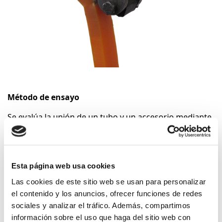
Método de ensayo
Se evalúa la unión de un tubo y un accesorio mediante
un ensayo de tracción (pelado), bajo condiciones que
causen una decohesión progresiva de la interfaz de la
soldadura.
Esta página web usa cookies
La decohesión se valora en función de la naturaleza del
Las cookies de este sitio web se usan para personalizar
fallo en el plano de fusión y/o por el porcentaje de
el contenido y los anuncios, ofrecer funciones de redes
decohesión.
sociales y analizar el tráfico. Además, compartimos
Productos que aplica
información sobre el uso que haga del sitio web con