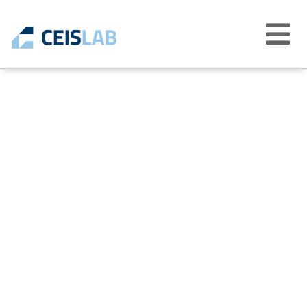
Abrir
menú