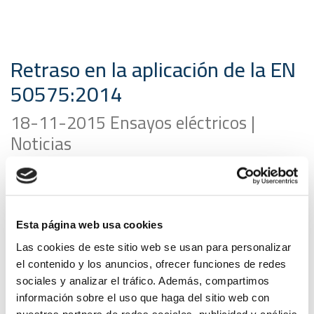
Retraso en la aplicación de la EN
50575:2014
18-11-2015 Ensayos eléctricos |
Noticias
La norma EN 50575:2014,
Power, control and
communications cables – cables for general applications in
constructions works subject to reaction to fire requirements
,
Esta página web usa cookies
retrasa su fecha de aplicación e inicio del periodo de
coexistencia de Diciembre de 2015 a Julio de 2016.
Las cookies de este sitio web se usan para personalizar
el contenido y los anuncios, ofrecer funciones de redes
El periodo de coexistencia finalizará en julio de 2017,
sociales y analizar el tráfico. Además, compartimos
coincidiendo con la entrada en vigor del
Marco CE
.
información sobre el uso que haga del sitio web con