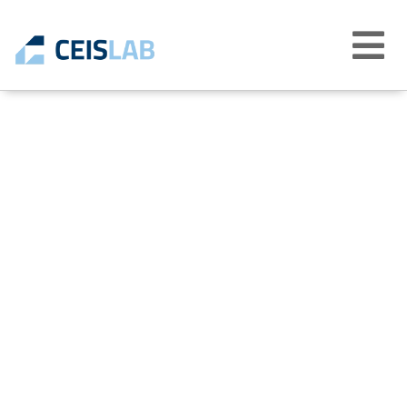
Abrir
menú