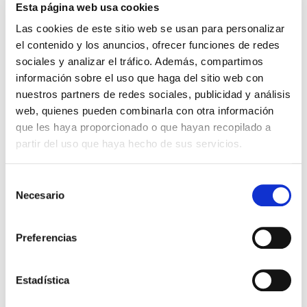
suministro de productos y servicios de calidad en línea
Esta página web usa cookies
con los estándares mundiales. A través de sus
Las cookies de este sitio web se usan para personalizar
instalaciones, QCC presta apoyo en términos de
el contenido y los anuncios, ofrecer funciones de redes
calidad, conformidad, conocimiento y recursos a otras
sociales y analizar el tráfico. Además, compartimos
organizaciones gubernamentales. Todo ello con el
información sobre el uso que haga del sitio web con
objeto de promover una cultura de consumo de
nuestros partners de redes sociales, publicidad y análisis
calidad.
web, quienes pueden combinarla con otra información
CEISLAB
dará soporte a QCC en el análisis del estado
que les haya proporcionado o que hayan recopilado a
actual de las normas y reglamentaciones para equipos
partir del uso que haya hecho de sus servicios.
de aire acondicionado existentes en diferentes países
de Oriente Medio, incluyendo entre otros Emiratos
Selección
Árabes Unidos, Arabia Saudí, Kuwait y Qatar.
Necesario
de
Basándose en dicho análisis,
CEISLAB
definirá las
consentimiento
especificaciones técnicas de construcción de las
Preferencias
instalaciones de ensayo. Con un claro enfoque coste-
beneficio,
CEISLAB
presentará la solución más eficaz al
servicio de las necesidades del mercado en Oriente
Estadística
Medio.