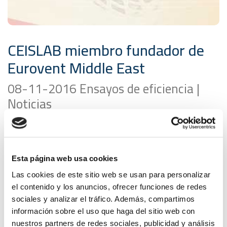
CEISLAB miembro fundador de
Eurovent Middle East
08-11-2016 Ensayos de eficiencia |
Noticias
Eurovent Association ha lanzado el grupo temático
Eurovent Middle East
, constituido por más de 15
fabricantes y organizaciones relacionados con el
Esta página web usa cookies
sector de la climatización entre los que se encuentra
Las cookies de este sitio web se usan para personalizar
CEISLAB
.
el contenido y los anuncios, ofrecer funciones de redes
Este grupo tiene por objetivo representar a los
sociales y analizar el tráfico. Además, compartimos
miembros de Eurovent Association que operan en el
información sobre el uso que haga del sitio web con
mercado de Oriente Medio, para lleva a cabo
nuestros partners de redes sociales, publicidad y análisis