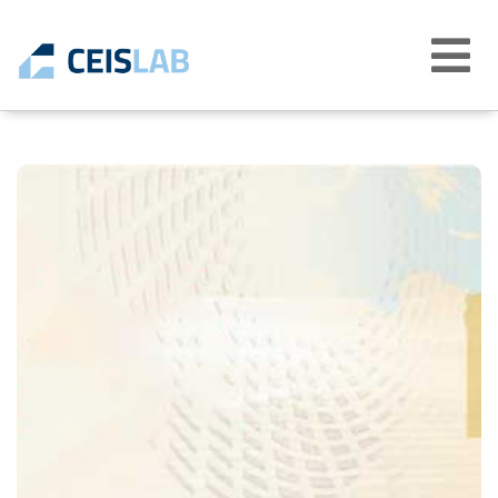
Abrir
menú