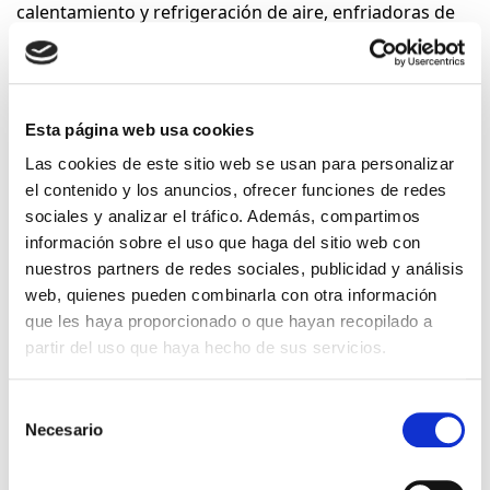
calentamiento y refrigeración de aire, enfriadoras de
procesos de alta temperatura y ventiloconvectores.
El citado Reglamento, que será de aplicación a partir
del 1 de enero de 2018, establece los requisitos de
Esta página web usa cookies
diseño ecológico aplicables a la introducción en el
mercado o puesta en servicio de:
Las cookies de este sitio web se usan para personalizar
el contenido y los anuncios, ofrecer funciones de redes
a) equipos de calentamiento de aire con una potencia
sociales y analizar el tráfico. Además, compartimos
nominal de hasta 1 MW
información sobre el uso que haga del sitio web con
b) equipos de refrigeración y enfriadoras de procesos
nuestros partners de redes sociales, publicidad y análisis
de alta temperatura con una potencia nominal de
web, quienes pueden combinarla con otra información
hasta 2 MW
que les haya proporcionado o que hayan recopilado a
c) ventiloconvectores
partir del uso que haya hecho de sus servicios.
El Reglamento establece los requisitos de Eficiencia
Energética Estacional y recoge toda la información
Selección
Necesario
relativa a todos los equipos a los que aplica, entre los
de
que se encuentran:
consentimiento