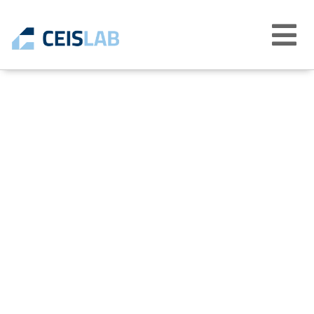
Abrir
menú