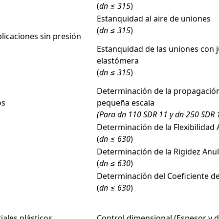
(
dn
≤ 315
)
Estanquidad al aire de uniones
(
dn
≤ 315
)
licaciones sin presión
Estanquidad de las uniones con 
elastómera
(
dn
≤ 315
)
Determinación de la propagación 
os
pequeña escala
(Para dn 110 SDR 11 y dn 250 SDR 
Determinación de la Flexibilidad 
(
dn
≤ 630
)
Determinación de la Rigidez Anu
(
dn
≤ 630
)
Determinación del Coeficiente de
(
dn
≤ 630
)
ales plásticos
Control dimensional (Espesor y 