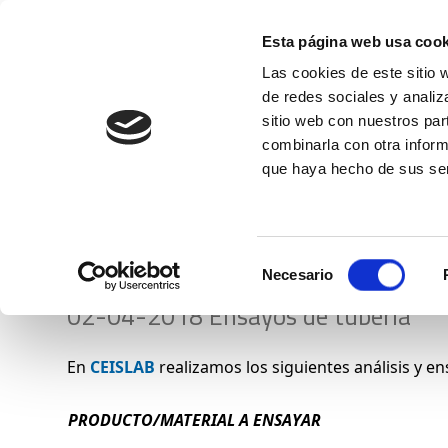
Esta página web usa cook
Las cookies de este sitio 
de redes sociales y analiz
sitio web con nuestros par
combinarla con otra inform
Conócenos
que haya hecho de sus ser
Listado de ensayos de 
Selección
Necesario
de
02-04-2018 Ensayos de tubería
consentimiento
En
CEISLAB
realizamos los siguientes análisis y 
PRODUCTO/MATERIAL A ENSAYAR