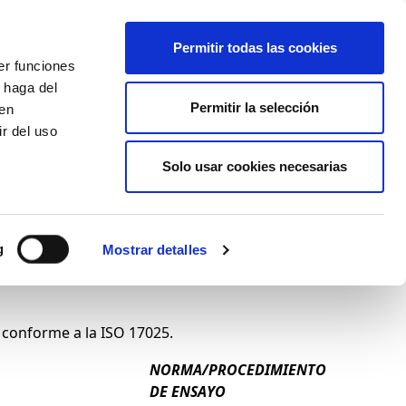
+34 916169710
spanish
english
Permitir todas las cookies
er funciones
Botón
 haga del
Permitir la selección
Buscar
den
r del uso
Actualidad
Solo usar cookies necesarias
g
Mostrar detalles
C conforme a la ISO 17025.
NORMA/PROCEDIMIENTO
DE ENSAYO