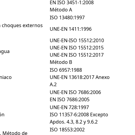
EN ISO 3451-1:2008
Método A
ISO 13480:1997
 a choques externos
UNE-EN 1411:1996
UNE-EN-ISO 15512:2010
UNE-EN ISO 15512:2015
agua
UNE-EN ISO 15512:2017
Método B
ISO 6957:1988
oniaco
UNE-EN 13618:2017 Anexo
A.2
UNE-EN ISO 7686:2006
EN ISO 7686:2005
UNE-EN 728:1997
ón
ISO 11357-6:2008 Excepto
Apdos. 4.3, 8.2 y 9.6.2
ISO 18553:2002
o. Método de