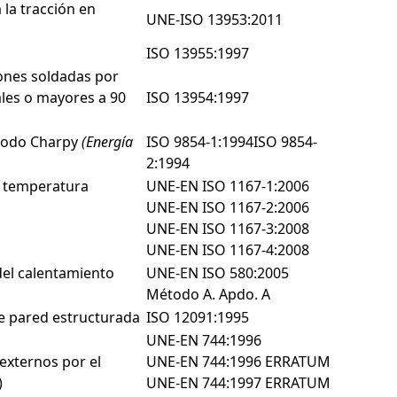
 la tracción en
UNE-ISO 13953:2011
ISO 13955:1997
ones soldadas por
ales o mayores a 90
ISO 13954:1997
étodo Charpy
(Energía
ISO 9854-1:1994ISO 9854-
2:1994
 a temperatura
UNE-EN ISO 1167-1:2006
UNE-EN ISO 1167-2:2006
UNE-EN ISO 1167-3:2008
UNE-EN ISO 1167-4:2008
 del calentamiento
UNE-EN ISO 580:2005
Método A. Apdo. A
de pared estructurada
ISO 12091:1995
UNE-EN 744:1996
externos por el
UNE-EN 744:1996 ERRATUM
)
UNE-EN 744:1997 ERRATUM