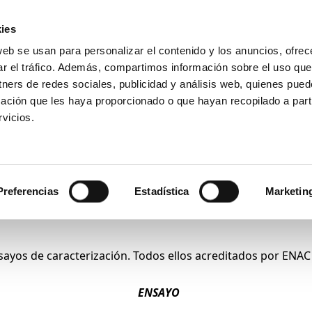
ies
web se usan para personalizar el contenido y los anuncios, ofrec
Introduce
ar el tráfico. Además, compartimos información sobre el uso que
tu
tners de redes sociales, publicidad y análisis web, quienes pue
búsqueda
ación que les haya proporcionado o que hayan recopilado a parti
Ensayos
Productos
Sectores
vicios.
Materiales Plásticos
Preferencias
Estadística
Marketin
ensayos de caracterización. Todos ellos acreditados por ENA
ENSAYO