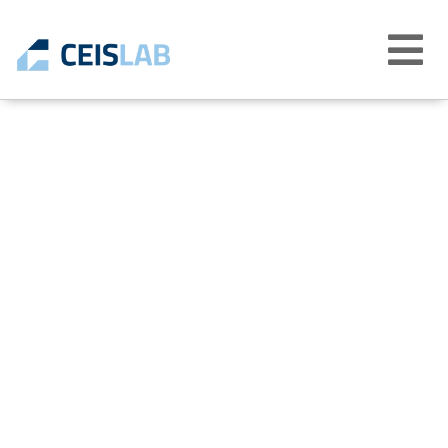
Abrir
menú