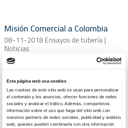
Misión Comercial a Colombia
08-11-2018 Ensayos de tubería |
Noticias
CEISLAB
viajará a Bogotá (Colombia) como integrante
de la misión comercial que
Anaip
(Asociación Española
de Industriales de Plásticos) encabezará entre los
Esta página web usa cookies
próximos 12 y 16 de Noviembre.
Las cookies de este sitio web se usan para personalizar
Anaip con la colaboración de la Oficina Comercial de
el contenido y los anuncios, ofrecer funciones de redes
España en Bogotá y
ACOPLASTICOS
(Asociación
sociales y analizar el tráfico. Además, compartimos
Colombiana de Plasticos) y la cofinanciación de
ICEX
información sobre el uso que haga del sitio web con
España Exportación e Inversiones, liderará esta misión
nuestros partners de redes sociales, publicidad y análisis
comercial para potenciar la presencia de las empresas
web, quienes pueden combinarla con otra información