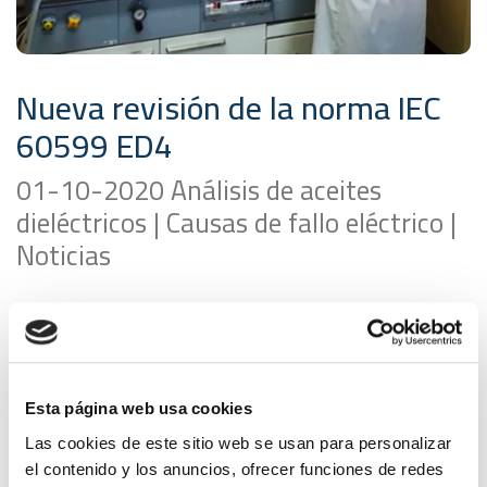
Nueva revisión de la norma IEC
60599 ED4
01-10-2020 Análisis de aceites
dieléctricos | Causas de fallo eléctrico |
Noticias
Las características de los transformadores de parques
eólicos pueden producir niveles de hidrógeno
elevados debido a Stray gassing, descargas parciales o
un defecto del tipo térmico. La elevada formación de
Esta página web usa cookies
este gas, sin fallas en la mayoría de los casos, se debe
a que se emplean transformadores de distribución
Las cookies de este sitio web se usan para personalizar
que no fueron diseñados para soportar cargas
el contenido y los anuncios, ofrecer funciones de redes