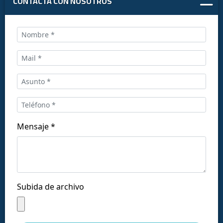
CONTACTA CON NOSOTROS
Llámanos al:
+34 916169710
comercial@ceis.es
Mensaje *
Síguenos en las redes:
Subida de archivo
Copyright © CEISLAB 2026
Aviso legal
-
Accesibilidad
-
Política de privacidad
-