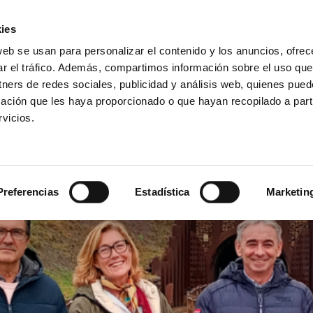
ies
web se usan para personalizar el contenido y los anuncios, ofrec
Introduce
ar el tráfico. Además, compartimos información sobre el uso que
tu
tners de redes sociales, publicidad y análisis web, quienes pue
búsqueda
ación que les haya proporcionado o que hayan recopilado a parti
Ensayos
Productos
Sectores
vicios.
Preferencias
Estadística
Marketin