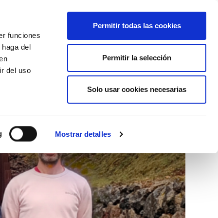
+34 916169710
spanish
english
Permitir todas las cookies
er funciones
Botón
 haga del
Permitir la selección
Buscar
den
r del uso
Actualidad
Solo usar cookies necesarias
g
Mostrar detalles