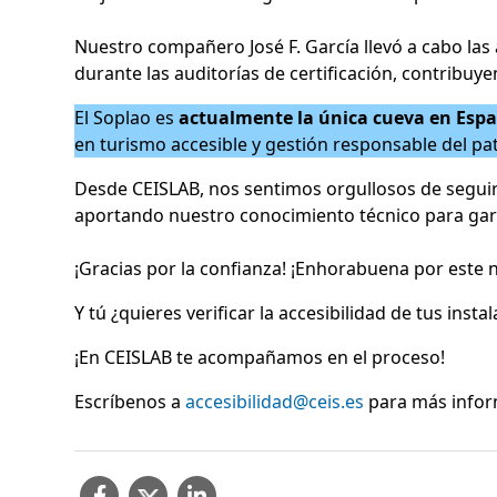
Nuestro compañero José F. García llevó a cabo las
durante las auditorías de certificación, contribuy
El Soplao es
actualmente la única cueva en Españ
en turismo accesible y gestión responsable del pa
Desde CEISLAB, nos sentimos orgullosos de seguir
aportando nuestro conocimiento técnico para gara
¡Gracias por la confianza! ¡Enhorabuena por este 
Y tú ¿quieres verificar la accesibilidad de tus insta
¡En CEISLAB te acompañamos en el proceso!
Escríbenos a
accesibilidad@ceis.es
para más infor