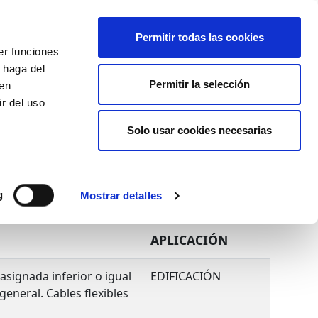
+34 916169710
spanish
english
Permitir todas las cookies
er funciones
Botón
 haga del
Permitir la selección
Buscar
den
r del uso
Actualidad
Solo usar cookies necesarias
g
Mostrar detalles
APLICACIÓN
asignada inferior o igual
EDIFICACIÓN
general. Cables flexibles