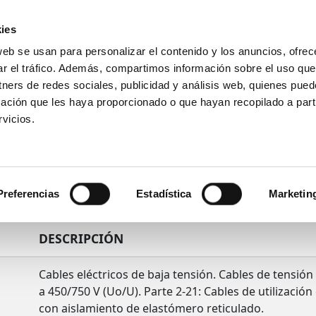
ies
web se usan para personalizar el contenido y los anuncios, ofrec
Introduce
ar el tráfico. Además, compartimos información sobre el uso que
tu
tners de redes sociales, publicidad y análisis web, quienes pue
búsqueda
ación que les haya proporcionado o que hayan recopilado a parti
Ensayos
Productos
Sectores
vicios.
Preferencias
Estadística
Marketin
DESCRIPCIÓN
Cables eléctricos de baja tensión. Cables de tensión 
a 450/750 V (Uo/U). Parte 2-21: Cables de utilización 
con aislamiento de elastómero reticulado.