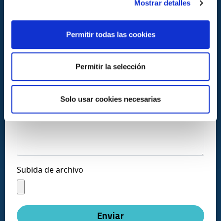
Mostrar detalles
Permitir todas las cookies
Llámanos al:
Permitir la selección
+34 916169710
comercial@ceis.es
Solo usar cookies necesarias
Mensaje *
Síguenos en las redes:
Subida de archivo
Copyright © CEISLAB 2026
Aviso legal
-
Accesibilidad
-
Política de privacidad
-
Enviar
Política de cookies