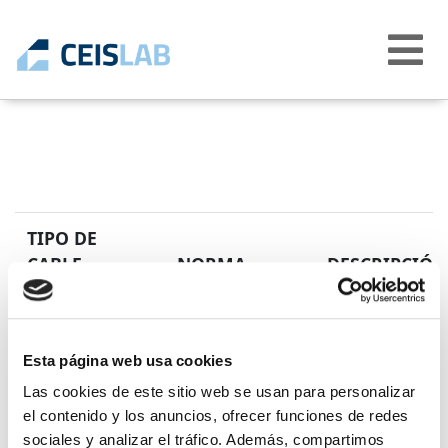
Abrir
menú
TIPO DE
CABLE
NORMA
DESCRIPCIÓN
EN 50525-2-21
Cables eléctrico
H05GG-F

H05GGH2-F
o igual a 450/75
Esta página web usa cookies
Cables flexible
Las cookies de este sitio web se usan para personalizar
el contenido y los anuncios, ofrecer funciones de redes
sociales y analizar el tráfico. Además, compartimos