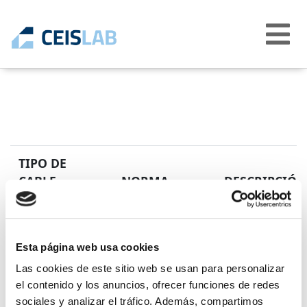
Abrir
menú
TIPO DE
CABLE
NORMA
DESCRIPCIÓN
EN 50525-2-21
Cables eléctrico
H07BN4-F
o igual a 450/75
Esta página web usa cookies
Cables flexible
Las cookies de este sitio web se usan para personalizar
el contenido y los anuncios, ofrecer funciones de redes
sociales y analizar el tráfico. Además, compartimos