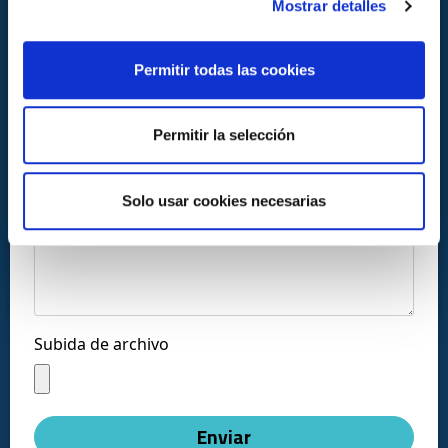
Mostrar detalles
Permitir todas las cookies
Llámanos al:
Permitir la selección
+34 916169710
comercial@ceis.es
Solo usar cookies necesarias
Mensaje *
Síguenos en las redes:
Subida de archivo
Copyright © CEISLAB 2026
Aviso legal
-
Accesibilidad
-
Política de privacidad
-
Enviar
Política de cookies