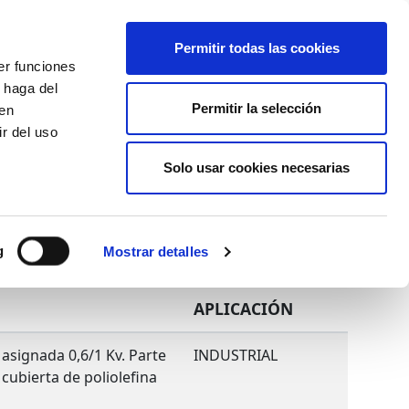
+34 916169710
spanish
english
Permitir todas las cookies
er funciones
Botón
 haga del
Permitir la selección
Buscar
den
r del uso
Actualidad
Solo usar cookies necesarias
g
Mostrar detalles
APLICACIÓN
n asignada 0,6/1 Kv. Parte
INDUSTRIAL
 cubierta de poliolefina