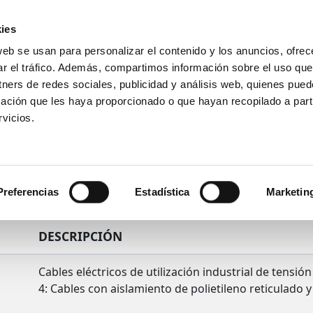
ies
web se usan para personalizar el contenido y los anuncios, ofrec
Introduce
ar el tráfico. Además, compartimos información sobre el uso que
tu
tners de redes sociales, publicidad y análisis web, quienes pue
búsqueda
ación que les haya proporcionado o que hayan recopilado a parti
Ensayos
Productos
Sectores
vicios.
Preferencias
Estadística
Marketin
DESCRIPCIÓN
Cables eléctricos de utilización industrial de tensió
4: Cables con aislamiento de polietileno reticulado y