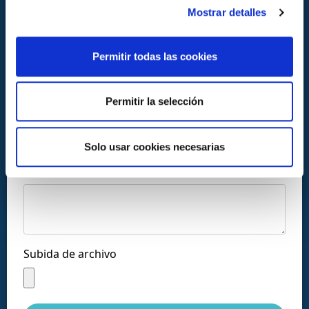
Mostrar detalles
Permitir todas las cookies
Llámanos al:
Permitir la selección
+34 916169710
comercial@ceis.es
Solo usar cookies necesarias
Mensaje *
Síguenos en las redes:
Subida de archivo
Copyright © CEISLAB 2026
Aviso legal
-
Accesibilidad
-
Política de privacidad
-