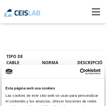
Abrir
menú
TIPO DE
CABLE
NORMA
DESCRIPCIÓN
EN 50525-2-81
Cables eléctrico
H01N2-D

H01N2-E
o igual a 450/75
Cables para máq
Esta página web usa cookies
reticulado.
Las cookies de este sitio web se usan para personalizar
el contenido y los anuncios, ofrecer funciones de redes