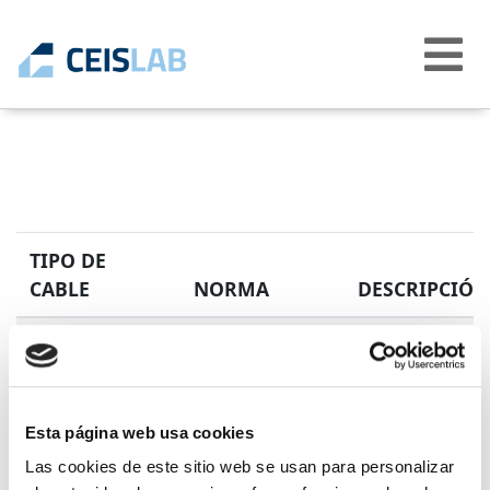
Abrir
menú
TIPO DE
CABLE
NORMA
DESCRIPCIÓN
UNE 211002
Cables eléctrico
H07Z1-U

H07Z1-R

o igual a 450/75
H07Z1-K

aislamiento term
reacción al fueg
Esta página web usa cookies
ES05Z1-K

ES05Z1-U
Las cookies de este sitio web se usan para personalizar