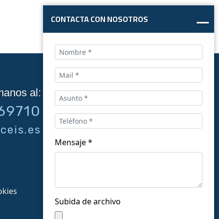
CONTACTA CON NOSOTROS
manos al:
Síguenos en las redes:
69710
ceis.es
Mensaje *
okies
Subida de archivo