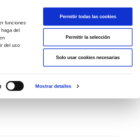
+34 916169710
spanish
english
Permitir todas las cookies
er funciones
Botón
 haga del
Permitir la selección
Buscar
den
r del uso
Actualidad
Solo usar cookies necesarias
g
Mostrar detalles