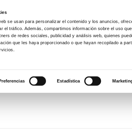
ies
web se usan para personalizar el contenido y los anuncios, ofrec
Introduce
ar el tráfico. Además, compartimos información sobre el uso que
tu
tners de redes sociales, publicidad y análisis web, quienes pue
búsqueda
ación que les haya proporcionado o que hayan recopilado a parti
Ensayos
Productos
Sectores
vicios.
RZ1
Preferencias
Estadística
Marketin