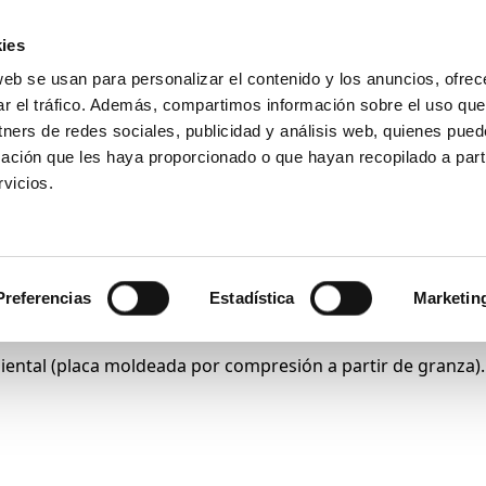
ies
web se usan para personalizar el contenido y los anuncios, ofrec
Introduce
ar el tráfico. Además, compartimos información sobre el uso que
tu
tners de redes sociales, publicidad y análisis web, quienes pue
búsqueda
ación que les haya proporcionado o que hayan recopilado a parti
Ensayos
Productos
Sectores
vicios.
 Creep test (AFNCT)
Preferencias
Estadística
Marketin
ental (placa moldeada por compresión a partir de granza).