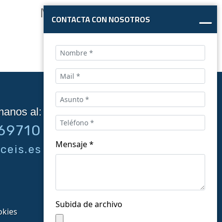
Normas de ensayo
CONTACTA CON NOSOTROS
ISO 16770
manos al:
Síguenos en las redes:
69710
Mensaje *
ceis.es
Subida de archivo
okies