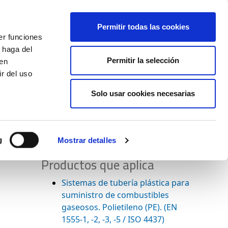
+34 916169710
spanish
english
Permitir todas las cookies
er funciones
Botón
 haga del
Permitir la selección
Buscar
den
r del uso
Actualidad
Solo usar cookies necesarias
g
Mostrar detalles
Productos que aplica
Sistemas de tubería plástica para
suministro de combustibles
gaseosos. Polietileno (PE). (EN
1555-1, -2, -3, -5 / ISO 4437)