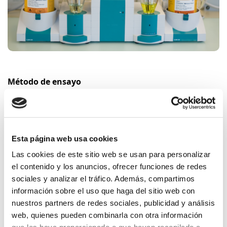
Método de ensayo
Se extrae la humedad que contiene la muestra por
vaporización y se impulsa mediante corriente de
nitrógeno para su valoración mediante reacción Karl
Fischer.
Esta página web usa cookies
Las cookies de este sitio web se usan para personalizar
Productos que aplica
el contenido y los anuncios, ofrecer funciones de redes
Sistemas de tubería plástica para obra civil agua para
sociales y analizar el tráfico. Además, compartimos
conducción de agua y saneamiento con presión de
información sobre el uso que haga del sitio web con
Polietileno (PE) EN 12201-1, -2, -3, -5 / ISO 4427
nuestros partners de redes sociales, publicidad y análisis
web, quienes pueden combinarla con otra información
Sistemas de tubería plástica para suministro de