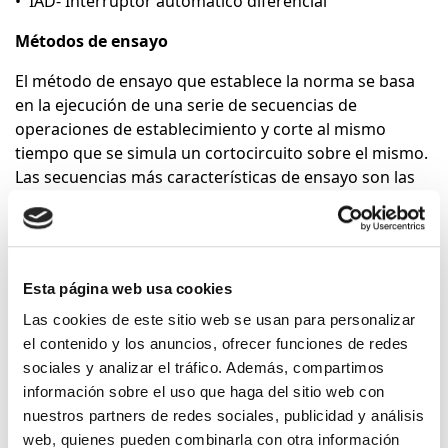
• IAD- Interruptor automático diferencial
Métodos de ensayo
El método de ensayo que establece la norma se basa
en la ejecución de una serie de secuencias de
operaciones de establecimiento y corte al mismo
tiempo que se simula un cortocircuito sobre el mismo.
Las secuencias más características de ensayo son las
siguientes:
IAM e IAD
• A corrientes reducidas: La falta simulada en este
Esta página web usa cookies
caso es de 10 veces la corriente asignada del equipo
Las cookies de este sitio web se usan para personalizar
probado.
el contenido y los anuncios, ofrecer funciones de redes
sociales y analizar el tráfico. Además, compartimos
• A la corriente de capacidad de corte en cortocircuito
información sobre el uso que haga del sitio web con
de servicio: Determina la capacidad del dispositivo a
nuestros partners de redes sociales, publicidad y análisis
despejar un cortocircuito incluyendo su capacidad de
web, quienes pueden combinarla con otra información
conducir 0,85 veces su corriente de no disparo durante