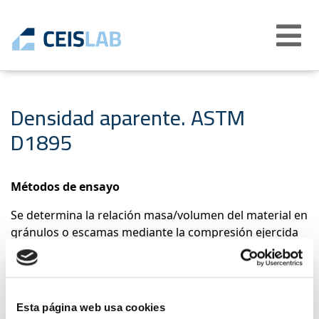
Abrir
menú
Densidad aparente. ASTM
D1895
Métodos de ensayo
Se determina la relación masa/volumen del material en
gránulos o escamas mediante la compresión ejercida
por una pequeña carga.
Productos a los que aplica este ensayo
Plásticos reciclados: Poliéster EN 15348/UNE EN 15348
Esta página web usa cookies