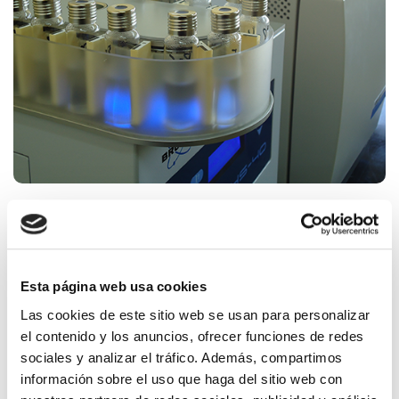
Método de ensayo
Se extrae el monómero residual por inmersión en
Esta página web usa cookies
disolvente orgánico y calentamiento en vial de espacio
en cabeza. La fase gaseosa se inyecta y se analiza en
Las cookies de este sitio web se usan para personalizar
un cromatógrafo de gases.
el contenido y los anuncios, ofrecer funciones de redes
sociales y analizar el tráfico. Además, compartimos
Productos a los que aplica
información sobre el uso que haga del sitio web con