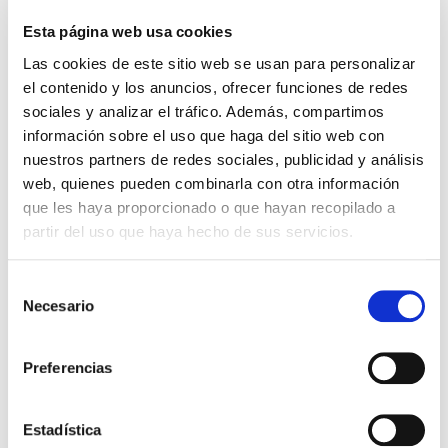
alcantarillado, enterrado o aéreo, con presión
UNE EN 17176-2, -5 / UNE-CEN/TS 17176-3
Esta página web usa cookies
Las cookies de este sitio web se usan para personalizar
Sistemas de tubería plástica para edificación agua para
el contenido y los anuncios, ofrecer funciones de redes
caliente y fría de Poli(cloruro de vinilo) clorado (PVC-C)
sociales y analizar el tráfico. Además, compartimos
EN ISO 15877-1, -2, -3, -5
información sobre el uso que haga del sitio web con
Sistemas de tubería plástica para edificación agua para
nuestros partners de redes sociales, publicidad y análisis
evacuación de aguas residuales de:
web, quienes pueden combinarla con otra información
que les haya proporcionado o que hayan recopilado a
Poli(cloruro de vinilo) no plastificado (PVC-U) EN
partir del uso que haya hecho de sus servicios.
1329-1
Poli(cloruro de vinilo) no plastificado (PVC-U)
Selección
(pared estructurada) EN 1453-1
Necesario
de
Sistemas de tubería plástica para suministro de
consentimiento
combustibles gaseosos. Polietileno (PE). (EN 1555-1, -2,
Preferencias
-3, -5 / ISO 4437)
Estadística