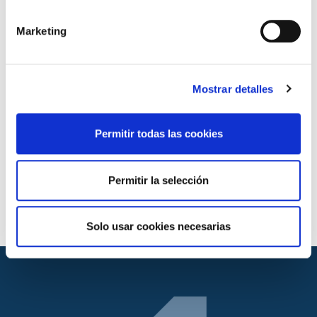
Productos que aplica
Sistemas de tubería plástica para edificación
Marketing
agua
Sistemas de tubería plástica para obra civil agua
Sistemas de tubería plástica para suministro de
Mostrar detalles
combustibles gaseosos. Polietileno (PE). (EN 1555-
1, -2, -3, -5 / ISO 4437)
Permitir todas las cookies
Normas de ensayo
UNE EN ISO 6259-1, -3
Permitir la selección
ISO 6259-2
Solo usar cookies necesarias