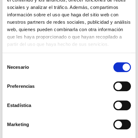
16422
sociales y analizar el tráfico. Además, compartimos
Suministro de agua, riego, saneamiento y
información sobre el uso que haga del sitio web con
alcantarillado, enterrado o aéreo, con presión de
nuestros partners de redes sociales, publicidad y análisis
Poli(cloruro de vinilo) no plastificado orientado
web, quienes pueden combinarla con otra información
(PVC-O) UNE EN 17176-2, -5 / UNE-CEN/TS 17176-
que les haya proporcionado o que hayan recopilado a
3
partir del uso que haya hecho de sus servicios.
Sistemas de tubería plástica para edificación agua para
evacuación de aguas residuales de:
Selección
Necesario
de
Poli(cloruro de vinilo) no plastificado (PVC-U) EN
consentimiento
1329-1
Poli(cloruro de vinilo) no plastificado (PVC-U)
Preferencias
(pared estructurada) EN 1453-1
Estadística
Productos que aplica
Marketing
Sistemas de tubería plástica para edificación
agua