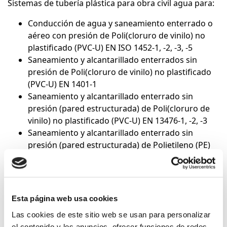
Sistemas de tubería plástica para obra civil agua para:
Conducción de agua y saneamiento enterrado o
aéreo con presión de Poli(cloruro de vinilo) no
plastificado (PVC-U) EN ISO 1452-1, -2, -3, -5
Saneamiento y alcantarillado enterrados sin
presión de Poli(cloruro de vinilo) no plastificado
(PVC-U) EN 1401-1
Saneamiento y alcantarillado enterrado sin
presión (pared estructurada) de Poli(cloruro de
vinilo) no plastificado (PVC-U) EN 13476-1, -2, -3
Saneamiento y alcantarillado enterrado sin
presión (pared estructurada) de Polietileno (PE)
EN 13476-1, -2, -3
Saneamiento y alcantarillado enterrado sin
presión (pared estructurada) de Polipropileno
(PP) EN 13476-1, -2, -3
Esta página web usa cookies
Conducción de agua a presión de Poli(cloruro de
Las cookies de este sitio web se usan para personalizar
vinilo) no plastificado orientado (PVC-O) ISO
el contenido y los anuncios, ofrecer funciones de redes