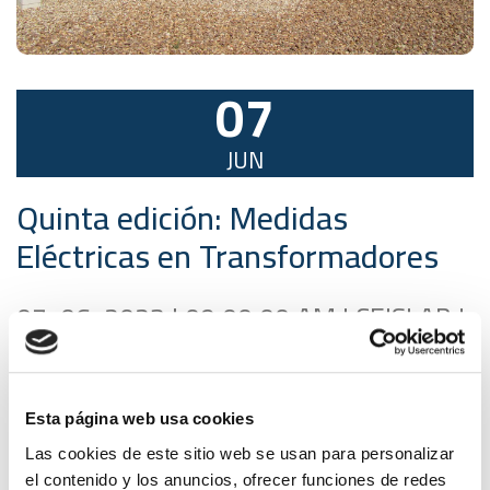
07
JUN
Quinta edición: Medidas
Eléctricas en Transformadores
07-06-2023 | 09:00:00 AM | CEISLAB |
Móstoles
CEISLAB, ha organizado para los próximos
7 y 8 de
Esta página web usa cookies
junio
el curso presencial “
Medidas eléctricas en
Las cookies de este sitio web se usan para personalizar
transformadores
” que se impartirá en las instalaciones
el contenido y los anuncios, ofrecer funciones de redes
de CEISLAB en Móstoles, de 9.00 a 14.30 horas.