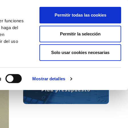
+34 916169710
spanish
english
Permitir todas las cookies
er funciones
Botón
 haga del
Permitir la selección
Buscar
den
r del uso
Actualidad
Solo usar cookies necesarias
g
Mostrar detalles
Pida presupuesto