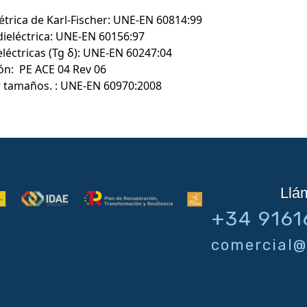
trica de Karl-Fischer: UNE-EN 60814:99
dieléctrica: UNE-EN 60156:97
léctricas (Tg δ): UNE-EN 60247:04
ón: PE ACE 04 Rev 06
or tamaños. : UNE-EN 60970:2008
Llá
+34 9161
comercial@