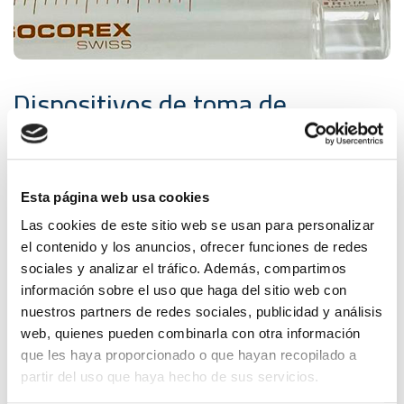
Dispositivos de toma de
muestras
La realización de la toma de muestras según la norma
Esta página web usa cookies
UNE-EN 60567 indica los dispositivos necesarios para
una correcta toma de muestras.
Las cookies de este sitio web se usan para personalizar
el contenido y los anuncios, ofrecer funciones de redes
Instrucciones para la toma de muestra:
sociales y analizar el tráfico. Además, compartimos
información sobre el uso que haga del sitio web con
Toma de muestras
nuestros partners de redes sociales, publicidad y análisis
Toma de muestras con botella
Toma de muestras con jeringa
web, quienes pueden combinarla con otra información
que les haya proporcionado o que hayan recopilado a
Ensayos y normativas:
partir del uso que haya hecho de sus servicios.