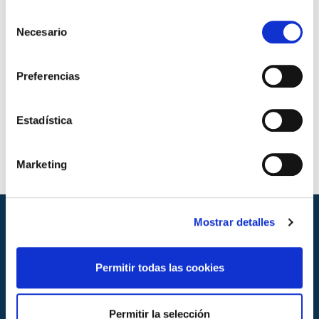
Toma de muestra de aceite en equipos
Selección
eléctricos rellenos de aceite *: UNE-EN
Necesario
de
60567:2012 Apdo.4 IEC 60475:2011 Apdo. 4.2.
consentimiento
Preferencias
Pida presupuesto
Estadística
Marketing
Mostrar detalles
Permitir todas las cookies
Permitir la selección