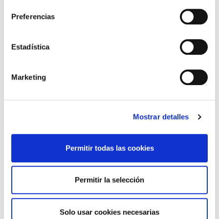
Material eléctrico de uso doméstico
Preferencias
Normas de ensayo
Estadística
IEC 60669 (Serie)
UNE-EN 60669 (Serie)
Marketing
IEC 60884(Serie)
UNE 20315(Serie)
IEC 61008(Serie)
UNE-EN 61008 (Serie)
Mostrar detalles
IEC 61009 (Serie)
UNE-EN 61009 (Serie)
Permitir todas las cookies
IEC 60898 (Serie)
UNE-EN 60898 (Serie)
EA 0058:2016
Permitir la selección
IEC 60695-2-10
IEC 60695-2-11
IEC 60695-2-12
Solo usar cookies necesarias