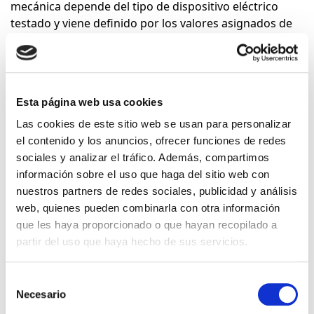
mecánica depende del tipo de dispositivo eléctrico
testado y viene definido por los valores asignados de
tensión y corriente del circuito o instalación a la que
van destinados.
Este ensayo se pude clasificar en función de la carga
aplicada para obtener la circulación de corriente en el
Esta página web usa cookies
dispositivo:
Las cookies de este sitio web se usan para personalizar
el contenido y los anuncios, ofrecer funciones de redes
•
Cargas inductivas
: Compuestas por resistencias e
sociales y analizar el tráfico. Además, compartimos
inductancias, simulan motores, lámparas
información sobre el uso que haga del sitio web con
fluorescentes y en general los consumos de los que
nuestros partners de redes sociales, publicidad y análisis
suele disponer e una vivienda
web, quienes pueden combinarla con otra información
•
Cargas capacitivas
: Compuestas por resistencias y
que les haya proporcionado o que hayan recopilado a
condensadores, simulan la aplicación de cargas con
partir del uso que haya hecho de sus servicios.
componentes electrónicos, como las lámparas LED
Selección
Necesario
de
Productos que aplica
consentimiento