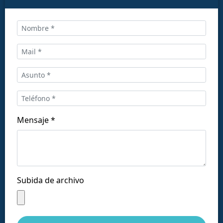
Llámanos al:
+34 916169710
comercial@ceis.es
Mensaje *
Síguenos en las redes:
Subida de archivo
Copyright © CEISLAB 2026
Aviso legal
-
Accesibilidad
-
Política de privacidad
-